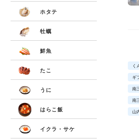
ホタテ
牡蠣
鮮魚
く
たこ
ギ
南
うに
南
はらこ飯
山
イクラ・サケ