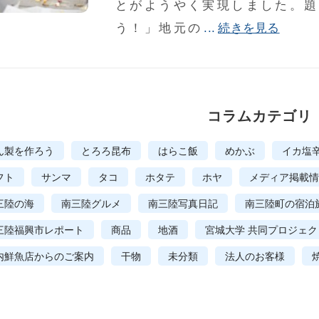
とがようやく実現しました。題
う！」地元の
...
続きを見る
コラムカテゴリ
ん製を作ろう
とろろ昆布
はらこ飯
めかぶ
イカ塩
フト
サンマ
タコ
ホタテ
ホヤ
メディア掲載情
三陸の海
南三陸グルメ
南三陸写真日記
南三陸町の宿泊
三陸福興市レポート
商品
地酒
宮城大学 共同プロジェク
内鮮魚店からのご案内
干物
未分類
法人のお客様