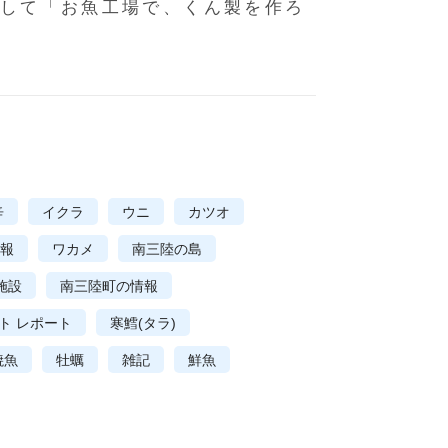
して「お魚工場で、くん製を作ろ
辛
イクラ
ウニ
カツオ
報
ワカメ
南三陸の島
施設
南三陸町の情報
ト レポート
寒鱈(タラ)
焼魚
牡蠣
雑記
鮮魚