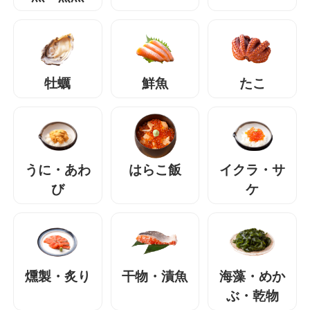
牡蠣
鮮魚
たこ
うに・あわ
はらこ飯
イクラ・サ
び
ケ
燻製・炙り
干物・漬魚
海藻・めか
ぶ・乾物