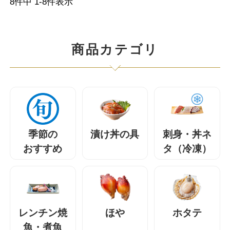
8
件中
1
-
8
件表示
商品カテゴリ
季節の
漬け丼の具
刺身・丼ネ
おすすめ
タ（冷凍）
レンチン焼
ほや
ホタテ
魚・煮魚