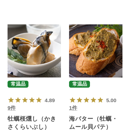
常温品
常温品
4.89
5.00
9件
1件
牡蠣桜燻し（かき
海バター（牡蠣・
さくらいぶし）
ムール貝パテ）