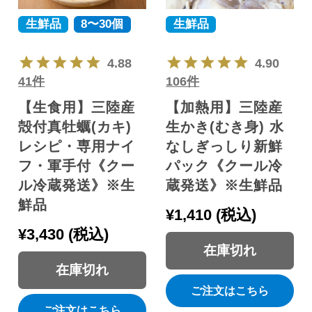
生鮮品
8〜30個
生鮮品
4.88
4.90
41件
106件
【生食用】三陸産
【加熱用】三陸産
殻付真牡蠣(カキ)
生かき(むき身) 水
レシピ・専用ナイ
なしぎっしり新鮮
フ・軍手付《クー
パック《クール冷
ル冷蔵発送》※生
蔵発送》※生鮮品
鮮品
¥
1,410
税込
¥
3,430
税込
在庫切れ
在庫切れ
ご注文はこちら
ご注文はこちら