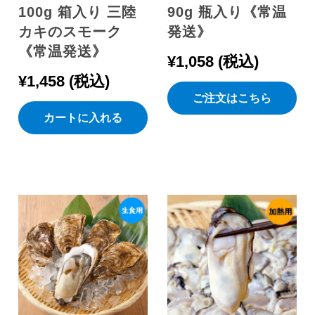
100g 箱入り 三陸
90g 瓶入り《常温
カキのスモーク
発送》
《常温発送》
¥
1,058
税込
¥
1,458
税込
ご注文はこちら
カートに入れる