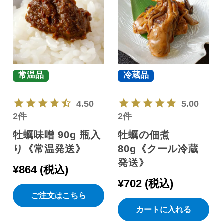
常温品
冷蔵品
4.50
5.00
2件
2件
牡蠣味噌 90g 瓶入
牡蠣の佃煮
り《常温発送》
80g《クール冷蔵
発送》
¥
864
税込
¥
702
税込
ご注文はこちら
カートに入れる