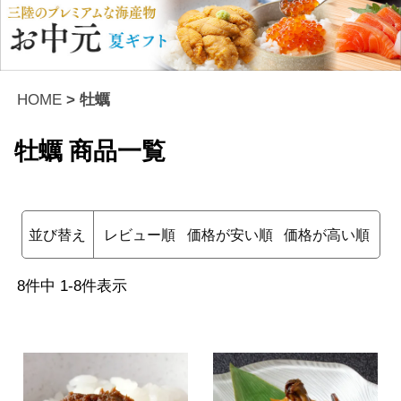
HOME
牡蠣
牡蠣
商品一覧
並び替え
レビュー順
価格が安い順
価格が高い順
8
件中
1
-
8
件表示