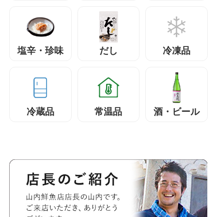
塩辛・珍味
だし
冷凍品
冷蔵品
常温品
酒・ビール