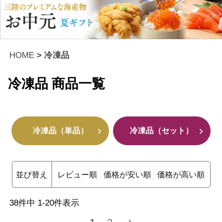
HOME
冷凍品
冷凍品
商品一覧
冷凍品（単品）
冷凍品（セット）
並び替え
レビュー順
価格が安い順
価格が高い順
38
件中
1
-
20
件表示