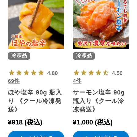
冷凍品
冷凍品
4.80
4.50
69件
4件
ほや塩辛 90g 瓶入
サーモン塩辛 90g
り 《クール冷凍発
瓶入り《クール冷
送》
凍発送》
¥
918
税込
¥
1,080
税込