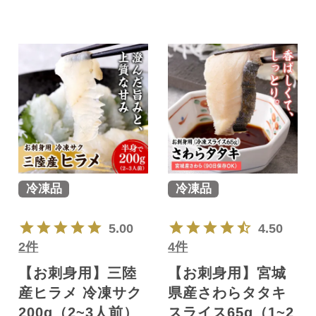
冷凍品
冷凍品
5.00
4.50
2件
4件
【お刺身用】三陸
【お刺身用】宮城
産ヒラメ 冷凍サク
県産さわらタタキ
200g（2~3人前）
スライス65g（1~2