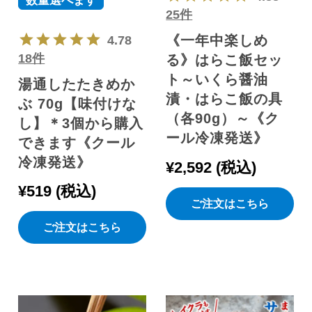
数量選べます
25件
《一年中楽しめ
4.78
18件
る》はらこ飯セッ
ト～いくら醤油
湯通したたきめか
漬・はらこ飯の具
ぶ 70g【味付けな
（各90g）～《ク
し】＊3個から購入
ール冷凍発送》
できます《クール
冷凍発送》
¥
2,592
税込
¥
519
税込
ご注文はこちら
ご注文はこちら