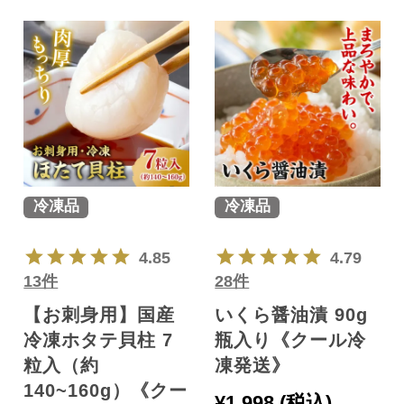
冷凍品
冷凍品
4.85
4.79
13件
28件
【お刺身用】国産
いくら醤油漬 90g
冷凍ホタテ貝柱 7
瓶入り《クール冷
粒入（約
凍発送》
140~160g）《クー
¥
1,998
税込