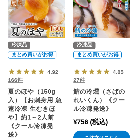
冷凍品
冷凍品
まとめ買いがお得
まとめ買いがお得
4.92
4.85
166件
27件
夏のほや（150g
鯖の冷燻（さばの
入）【お刺身用 急
れいくん）《クー
速冷凍 生むきほ
ル冷凍発送》
や】約1～2人前
¥
756
税込
《クール冷凍発
送》
ご注文はこちら