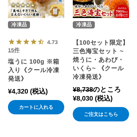
冷凍品
冷凍品
4.73
【100セット限定】
15件
三色海宝セット ~
焼うに・あわび・
塩うに 100g ※箱
いくら~ 《クール
入り《クール冷凍
冷凍発送》
発送》
¥
8,738
のところ
¥
4,320
税込
¥
8,030
税込
カートに入れる
ご注文はこちら