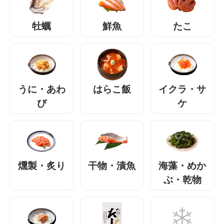
牡蠣
鮮魚
たこ
うに・あわ
はらこ飯
イクラ・サ
び
ケ
燻製・炙り
干物・漬魚
海藻・めか
ぶ・乾物