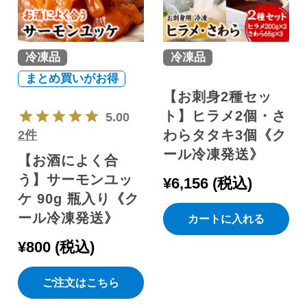
冷凍品
冷凍品
まとめ買いがお得
【お刺身2種セッ
ト】ヒラメ2個・さ
5.00
わらタタキ3個《ク
2件
ール冷凍発送》
【お酒によく合
う】サーモンユッ
¥
6,156
税込
ケ 90g 瓶入り《ク
ール冷凍発送》
カートに入れる
¥
800
税込
ご注文はこちら