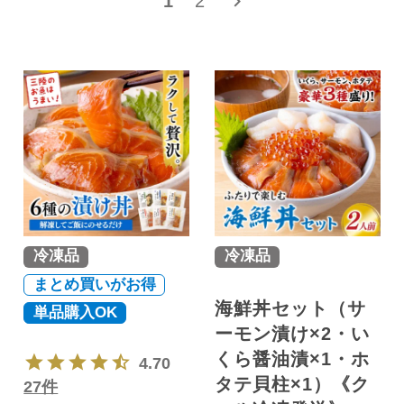
1
2
冷凍品
冷凍品
まとめ買いがお得
海鮮丼セット（サ
単品購入OK
ーモン漬け×2・い
くら醤油漬×1・ホ
4.70
タテ貝柱×1）《ク
27件