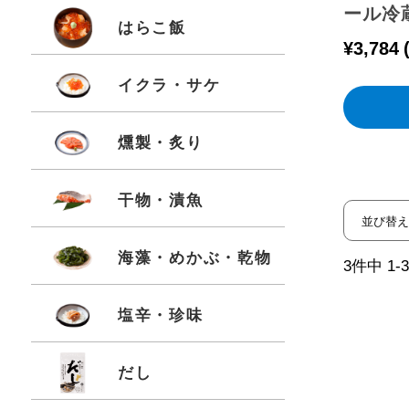
ール冷
はらこ飯
¥
3,784
イクラ・サケ
燻製・炙り
干物・漬魚
並び替え
海藻・めかぶ・乾物
3
件中
1
-
3
塩辛・珍味
だし