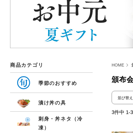
商品カテゴリ
HOME
頒布
季節のおすすめ
並び替え
漬け丼の具
3
件中
1
-
3
刺身・丼ネタ（冷
凍）