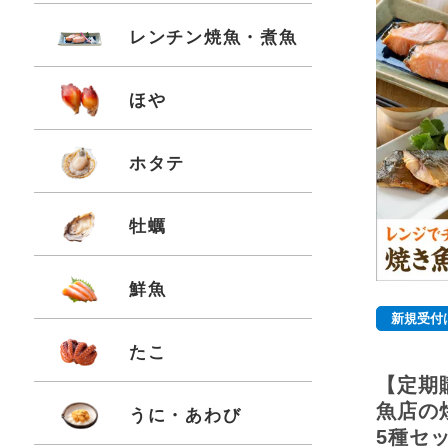
レンチン焼魚・煮魚
ほや
ホタテ
牡蠣
鮮魚
新規受付
たこ
【定期
魚店の
うに・あわび
5種セ