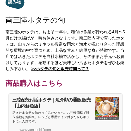
南三陸ホタテの旬
南三陸のホタテは、およそ一年中。種付け作業が行われる4月〜5
月だけ水揚げが一時お休みとなります。南三陸内湾で育ったホタ
テは、山々からのミネラル豊富な雨水と海水が混じり合った理想
的な環境の中で育つため、上品な甘みと肉厚な身が特徴です。当
店では活きたホタテを自社水槽で活かし、そのままお手元へお届
けしております。感動するほど美味しい活きたホタテをぜひお楽
しみ下さい。
>>ホタテの旬と販売時期って？
商品購入はこちら
三陸産殻付活ホタテ｜魚介類の通販 販売
【山内鮮魚店】
活きたホタテを味わってみたい方へ。お手軽価格で叶
う感動をお約束。レシピと専用ナイフ付きだからギフ
トにも人気です。
www.yamauchi-f.com