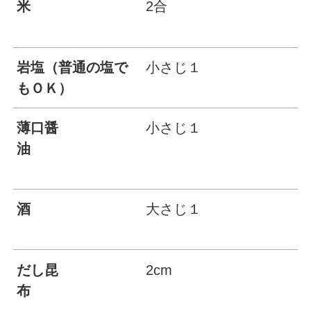
米
2合
岩塩（普通の塩で
小さじ１
もＯＫ）
薄口醤
小さじ１
油
酒
大さじ１
だし昆
2cm
布