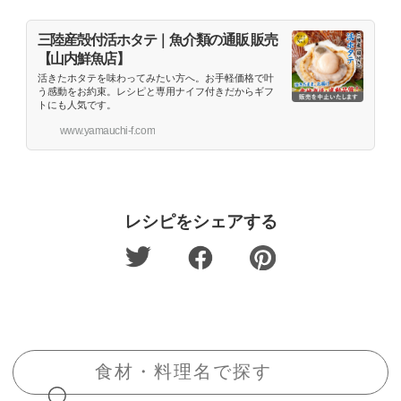
三陸産殻付活ホタテ｜魚介類の通販 販売
【山内鮮魚店】
活きたホタテを味わってみたい方へ。お手軽価格で叶
う感動をお約束。レシピと専用ナイフ付きだからギフ
トにも人気です。
www.yamauchi-f.com
レシピをシェアする