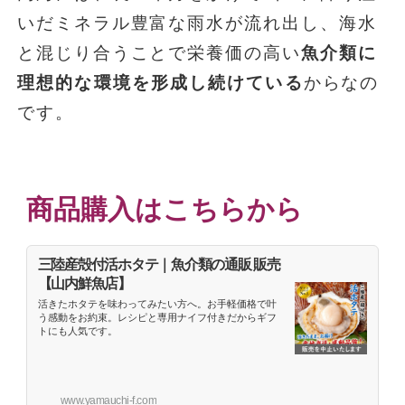
いだミネラル豊富な雨水が流れ出し、海水
と混じり合うことで栄養価の高い
魚介類に
理想的な環境を形成し続けている
からなの
です。
商品購入はこちらから
三陸産殻付活ホタテ｜魚介類の通販 販売
【山内鮮魚店】
活きたホタテを味わってみたい方へ。お手軽価格で叶
う感動をお約束。レシピと専用ナイフ付きだからギフ
トにも人気です。
www.yamauchi-f.com