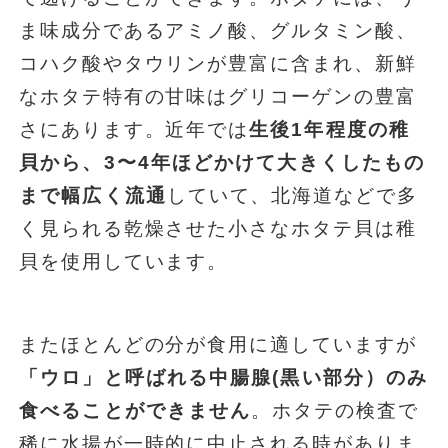
ま味成分であるアミノ酸、グルタミン酸、
コハク酸やタウリンが豊富に含まれ、新鮮
なホタテ特有の甘味はグリコーゲンの豊富
さにあります。近年では
生後1年程度の稚
貝から、3〜4年ほどかけて大きくしたもの
まで幅広く流通
していて、北海道などで多
く見られる乾燥させた小さなホタテ貝は稚
貝を使用しています。
またほとんどの分が食用に適していますが
「ウロ」と呼ばれる中腸腺(黒い部分）のみ
食べることができません
。ホタテの検査で
稀に水揚が一時的に中止される時がありま