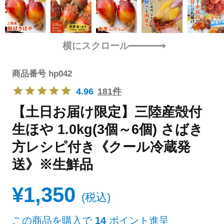
横にスクロール
商品番号
hp042
4.96
181件
【土日お届け限定】三陸産殻付
生ほや 1.0kg(3個～6個) さばき
方レシピ付き《クール冷蔵発
送》※生鮮品
¥
1,350
税込
この商品を購入で
14
ポイント進呈