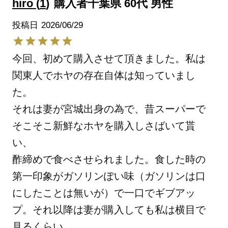
hiro
1
購入者
千葉県
60代
男性
投稿日
2026/06/29
今回、初めて購入させて頂きました。私は
関東人でホヤの存在自体は知っていまし
た。

それは妻が宮城出身の為で、昔スーパーで
そこそこ新鮮なホヤを購入しさばいて貰
い、

酢締めで食べさせられました。食した時の
第一印象がガソリンぽい味（ガソリンは口
にしたことは無いが）で一口でギブアッ
プ。それ以降は妻が購入しても私は横目で
見るくらい。
