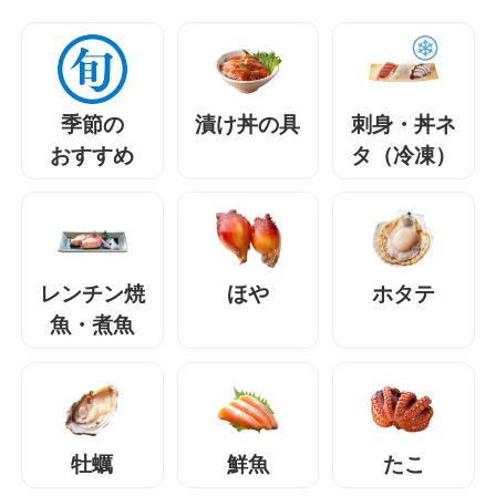
季節の
漬け丼の具
刺身・丼ネ
おすすめ
タ（冷凍）
レンチン焼
ほや
ホタテ
魚・煮魚
牡蠣
鮮魚
たこ