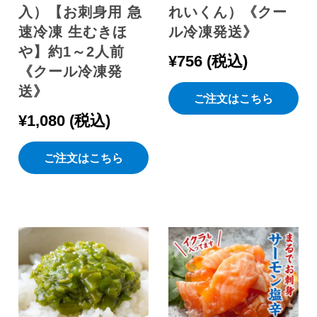
入）【お刺身用 急
れいくん）《クー
速冷凍 生むきほ
ル冷凍発送》
や】約1～2人前
¥
756
税込
《クール冷凍発
送》
ご注文はこちら
¥
1,080
税込
ご注文はこちら