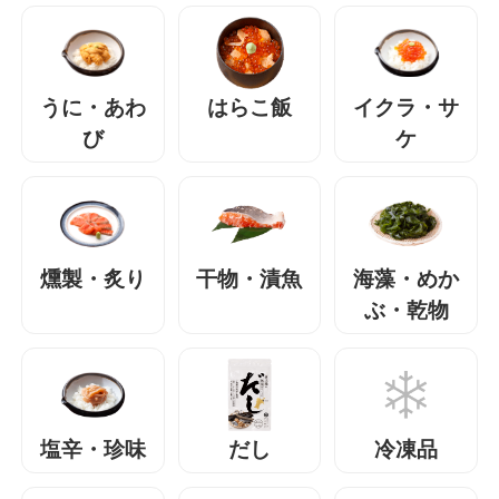
うに・あわ
はらこ飯
イクラ・サ
び
ケ
燻製・炙り
干物・漬魚
海藻・めか
ぶ・乾物
塩辛・珍味
だし
冷凍品