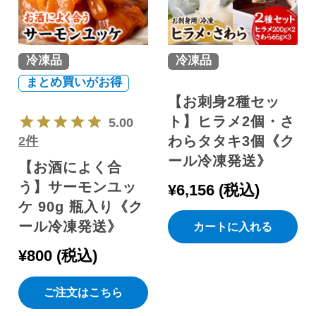
冷凍品
冷凍品
まとめ買いがお得
【お刺身2種セッ
ト】ヒラメ2個・さ
5.00
わらタタキ3個《ク
2件
ール冷凍発送》
【お酒によく合
う】サーモンユッ
¥
6,156
税込
ケ 90g 瓶入り《ク
ール冷凍発送》
カートに入れる
¥
800
税込
ご注文はこちら