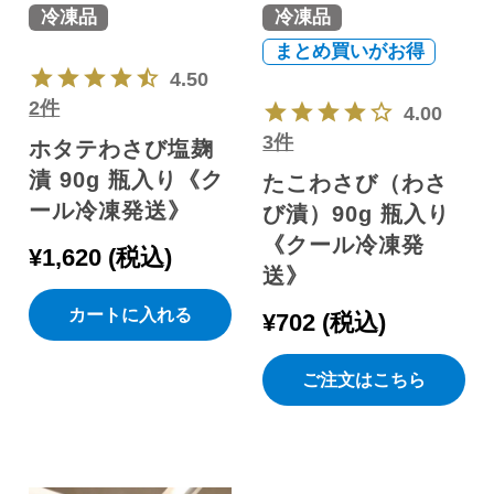
冷凍品
冷凍品
まとめ買いがお得
4.50
2件
4.00
3件
ホタテわさび塩麹
漬 90g 瓶入り《ク
たこわさび（わさ
ール冷凍発送》
び漬）90g 瓶入り
《クール冷凍発
¥
1,620
税込
送》
カートに入れる
¥
702
税込
ご注文はこちら