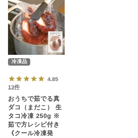
冷凍品
4.85
13件
おうちで茹でる真
ダコ（まだこ） 生
タコ冷凍 250g ※
茹で方レシピ付き
《クール冷凍発