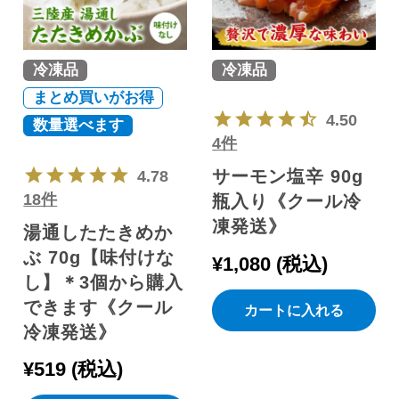
冷凍品
冷凍品
まとめ買いがお得
4.50
数量選べます
4件
サーモン塩辛 90g
4.78
18件
瓶入り《クール冷
凍発送》
湯通したたきめか
ぶ 70g【味付けな
¥
1,080
税込
し】＊3個から購入
できます《クール
カートに入れる
冷凍発送》
¥
519
税込