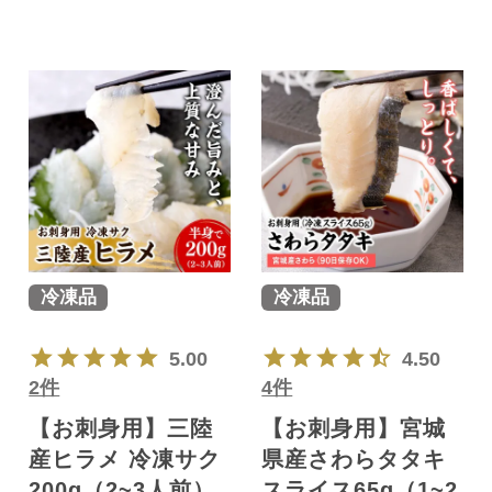
冷凍品
冷凍品
5.00
4.50
2件
4件
【お刺身用】三陸
【お刺身用】宮城
産ヒラメ 冷凍サク
県産さわらタタキ
200g（2~3人前）
スライス65g（1~2