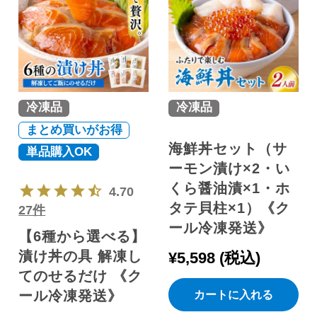
冷凍品
冷凍品
まとめ買いがお得
海鮮丼セット（サ
単品購入OK
ーモン漬け×2・い
くら醤油漬×1・ホ
4.70
タテ貝柱×1）《ク
27件
ール冷凍発送》
【6種から選べる】
漬け丼の具 解凍し
¥
5,598
税込
てのせるだけ 《ク
ール冷凍発送》
カートに入れる