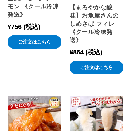
モン 《クール冷凍
【まろやかな酸
発送》
味】お魚屋さんの
しめさば フィレ
¥
756
税込
《クール冷凍発
送》
ご注文はこちら
¥
864
税込
ご注文はこちら