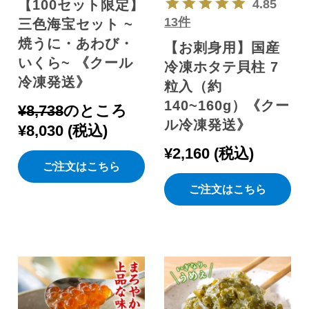
【100セット限定】
4.85
13件
三色海宝セット ~
焼うに・あわび・
【お刺身用】国産
いくら~ 《クール
冷凍ホタテ貝柱 7
冷凍発送》
粒入（約
140~160g）《クー
¥
8,738
のところ
ル冷凍発送》
¥
8,030
税込
¥
2,160
税込
ご注文はこちら
ご注文はこちら