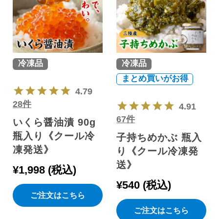
冷凍品
冷凍品
まとめ買いがお得
4.79
28件
4.91
67件
いくら醤油漬 90g
瓶入り《クール冷
子持ちめかぶ 瓶入
凍発送》
り《クール冷凍発
送》
¥
1,998
税込
¥
540
税込
ご注文はこちら
ご注文はこちら