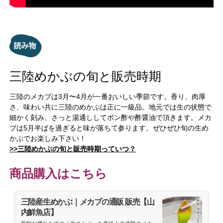
三陸めかぶの旬と販売時期
三陸のメカブは3月〜4月が一番おいしい季節です。香り、肉厚
さ、味わい共に三陸のめかぶは正に一級品。地元では生の状態で
細かく刻み、さっと湯通ししてポン酢や酢醤油で頂きます。メカ
ブは5月半ばを過ぎると味が落ちて参ります。ぜひぜひ旬の生め
かぶでお楽しみ下さい！
>>三陸めかぶの旬と販売時期っていつ？
商品購入はこちら
三陸産生めかぶ｜メカブの通販 販売【山
内鮮魚店】