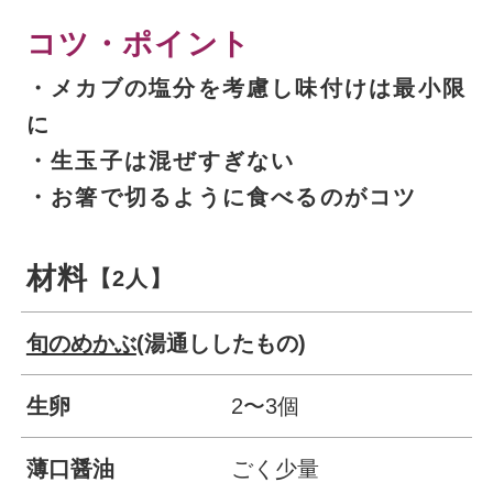
コツ・ポイント
・メカブの塩分を考慮し味付けは最小限
に
・生玉子は混ぜすぎない
・お箸で切るように食べるのがコツ
材料
【2人】
旬のめかぶ
(湯通ししたもの)
生卵
2〜3個
薄口醤油
ごく少量