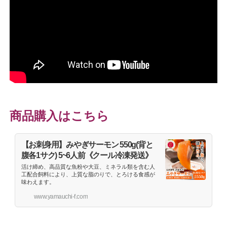
商品購入はこちら
【お刺身用】みやぎサーモン 550g(背と
腹各1サク) 5~6人前《クール冷凍発送》
活け締め、高品質な魚粉や大豆、ミネラル類を含む人
工配合飼料により、上質な脂のりで、とろける食感が
味わえます。
www.yamauchi-f.com