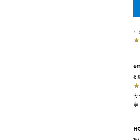
em
投
安
美
H
投