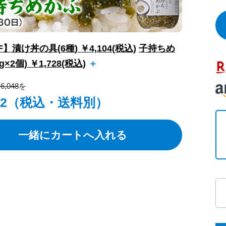
F】漬け丼の具(6種) ￥4,104(税込)
子持ちめ
g×2個) ￥1,728(税込)
＋
6,048
を
832（税込・送料別）
一緒にカートへ入れる