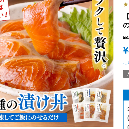
¥
4
¥
evious
Nex
こ