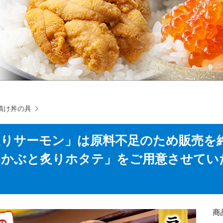
漬け丼の具
炙りサーモン」は原料不足のため販売を
めかぶと炙りホタテ」をご用意させてい
。
商