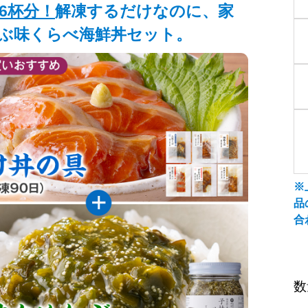
6杯分！
解凍するだけなのに、家
ぶ味くらべ海鮮丼セット。
※
品
合