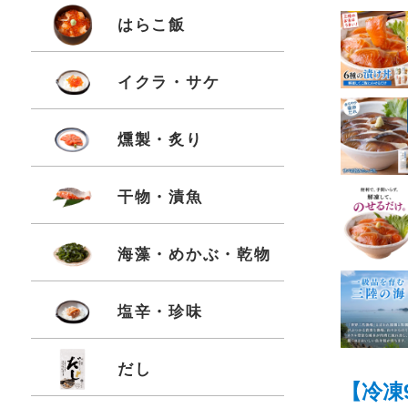
はらこ飯
イクラ・サケ
燻製・炙り
干物・漬魚
海藻・めかぶ・乾物
塩辛・珍味
だし
【冷凍