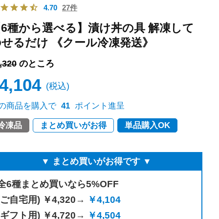
4.70
27件
【6種から選べる】漬け丼の具 解凍して
のせるだけ 《クール冷凍発送》
,320
のところ
4,104
税込
t
の商品を購入で
41
ポイント進呈
冷凍品
まとめ買いがお得
単品購入OK
▼ まとめ買いがお得です ▼
全6種まとめ買いなら5%OFF
(ご自宅用) ￥4,320→
￥4,104
(ギフト用) ￥4,720→
￥4,504