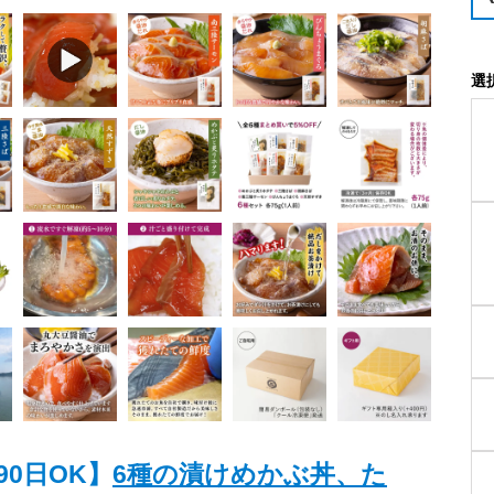
選
90日OK】
6種の漬けめかぶ丼、た