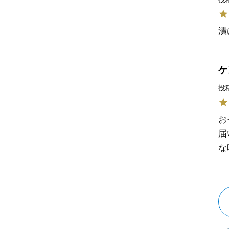
漬
ケ
投
お
届
な