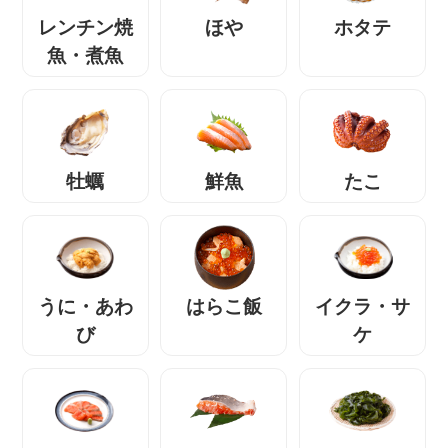
レンチン焼
ほや
ホタテ
魚・煮魚
牡蠣
鮮魚
たこ
うに・あわ
はらこ飯
イクラ・サ
び
ケ