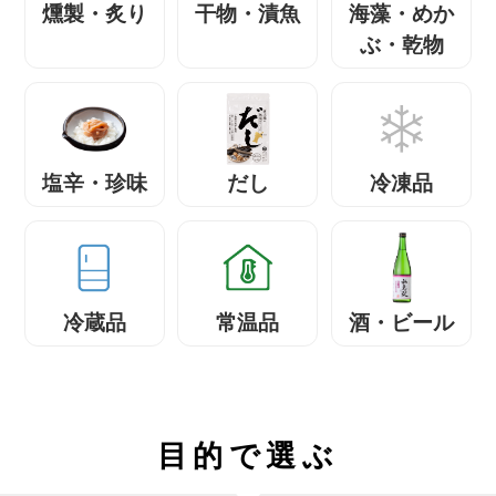
燻製・炙り
干物・漬魚
海藻・めか
ぶ・乾物
塩辛・珍味
だし
冷凍品
冷蔵品
常温品
酒・ビール
目的で選ぶ