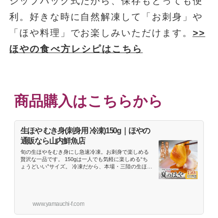
ジップパック式だから、保存もとっても便
利。好きな時に自然解凍して「お刺身」や
「ほや料理」でお楽しみいただけます。
>>
ほやの食べ方レシピはこちら
商品購入はこちらから
生ほや むき身(刺身用 冷凍)150g｜ほやの
通販なら山内鮮魚店
旬の生ほやをむき身にし急速冷凍。お刺身で楽しめる
贅沢な一品です。 150gは一人でも気軽に楽しめる“ち
ょうどいい”サイズ。 冷凍だから、本場・三陸の生ほや
を好きな時にお楽しみいただけます。
www.yamauchi-f.com