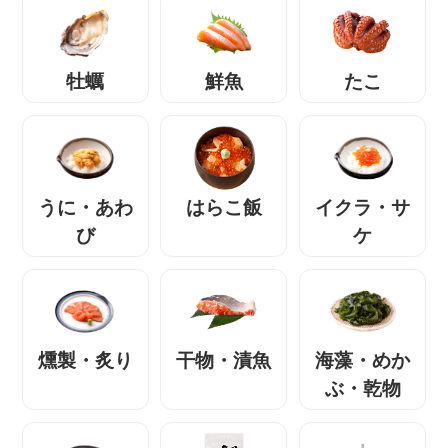
牡蠣
鮮魚
たこ
うに・あわ
はらこ飯
イクラ・サ
び
ケ
燻製・炙り
干物・漬魚
海藻・めか
ぶ・乾物