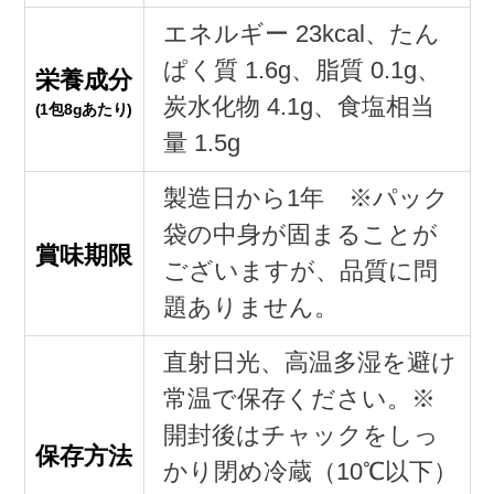
エネルギー 23kcal、たん
ぱく質 1.6g、脂質 0.1g、
栄養成分
炭水化物 4.1g、食塩相当
(1包8gあたり)
量 1.5g
製造日から1年 ※パック
袋の中身が固まることが
賞味期限
ございますが、品質に問
題ありません。
直射日光、高温多湿を避け
常温で保存ください。※
開封後はチャックをしっ
保存方法
かり閉め冷蔵（10℃以下）