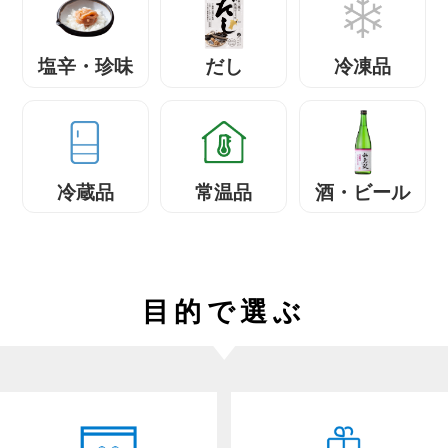
塩辛・珍味
だし
冷凍品
冷蔵品
常温品
酒・ビール
目的で選ぶ