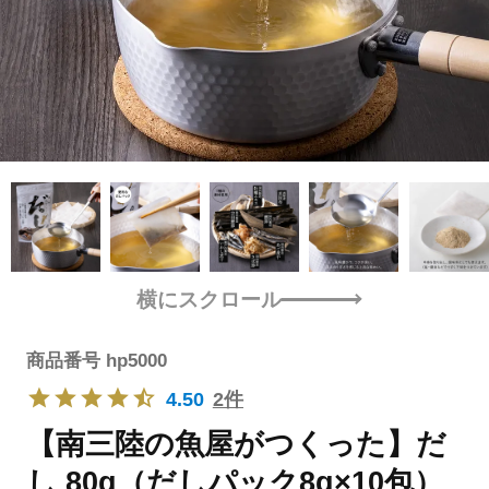
横にスクロール
商品番号
hp5000
4.50
2件
【南三陸の魚屋がつくった】だ
し 80g（だしパック8g×10包）