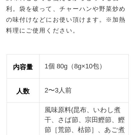
利。袋を破って、チャーハンや野菜炒め
の味付けなどにお使い頂けます。※加熱
料理にご使用ください。
1個 80g（8g×10包）
内容量
2〜3人前
人数
風味原料(昆布、いわし煮
干、さば節、宗田鰹節、鰹
節［荒節、枯節］、あご煮