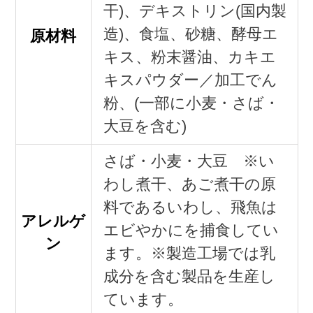
干)、デキストリン(国内製
造)、食塩、砂糖、酵母エ
原材料
キス、粉末醤油、カキエ
キスパウダー／加工でん
粉、(一部に小麦・さば・
大豆を含む)
さば・小麦・大豆 ※い
わし煮干、あご煮干の原
料であるいわし、飛魚は
アレルゲ
エビやかにを捕食してい
ン
ます。※製造工場では乳
成分を含む製品を生産し
ています。