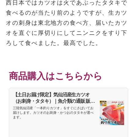
西日本ではカツオは火であぶったタタキで
食べるのが当たり前のようですが、生カツ
オの刺身は東北地方の食べ方、届いたカツ
オを直ぐに厚切りにしてニンニクをすり下
ろして食べました。最高でした。
商品購入はこちらから
【土日お届け限定】気仙沼産生カツオ
（お刺身・タタキ）｜魚介類の通販 販売
【山内鮮魚店】
三陸気仙沼産「一本釣りカツオ」をすぐにさばいてお
届けします。カツオのお刺身・かつおのタタキが選べ
ます。