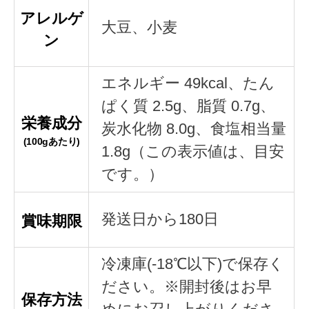
アレルゲ
大豆、小麦
ン
エネルギー 49kcal、たん
ぱく質 2.5g、脂質 0.7g、
栄養成分
炭水化物 8.0g、食塩相当量
(100gあたり)
1.8g（この表示値は、目安
です。）
発送日から180日
賞味期限
冷凍庫(-18℃以下)で保存く
ださい。※開封後はお早
保存方法