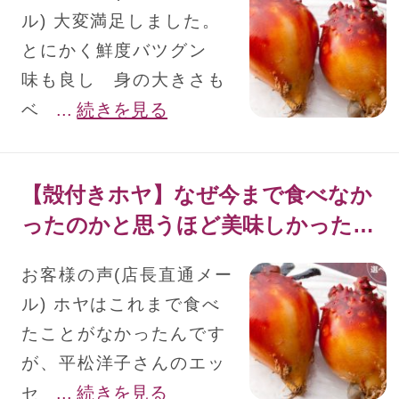
ル) 大変満足しました。
とにかく鮮度バツグン
味も良し 身の大きさも
...
続きを見る
ベ
【殻付きホヤ】なぜ今まで食べなか
ったのかと思うほど美味しかったで
す！
お客様の声(店長直通メー
ル) ホヤはこれまで食べ
たことがなかったんです
が、平松洋子さんのエッ
...
続きを見る
セ