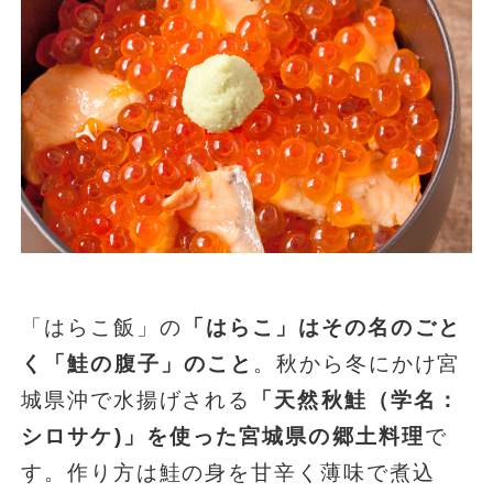
「はらこ飯」の
「はらこ」はその名のごと
く「鮭の腹子」のこと
。秋から冬にかけ宮
城県沖で水揚げされる
「天然秋鮭（学名：
シロサケ)」を使った宮城県の郷土料理
で
す。作り方は鮭の身を甘辛く薄味で煮込