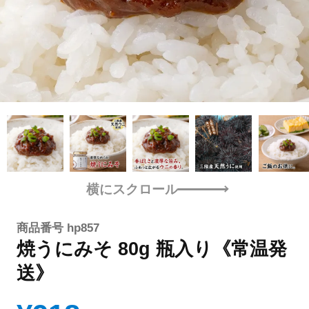
横にスクロール
商品番号
hp857
焼うにみそ 80g 瓶入り《常温発
送》