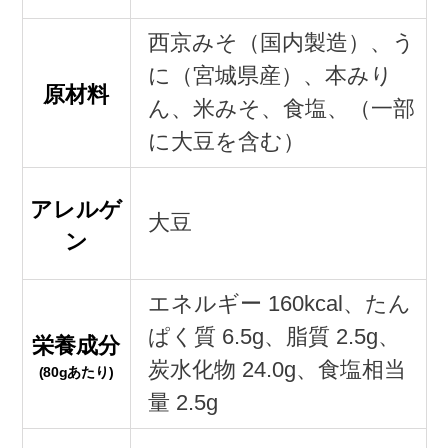
西京みそ（国内製造）、う
に（宮城県産）、本みり
原材料
ん、米みそ、食塩、（一部
に大豆を含む）
アレルゲ
大豆
ン
エネルギー 160kcal、たん
ぱく質 6.5g、脂質 2.5g、
栄養成分
炭水化物 24.0g、食塩相当
(80gあたり)
量 2.5g