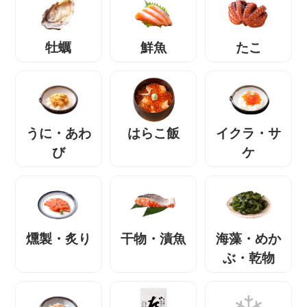
牡蠣
鮮魚
たこ
うに・あわ
はらこ飯
イクラ・サ
び
ケ
燻製・炙り
干物・漬魚
海藻・めか
ぶ・乾物