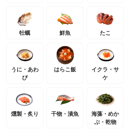
牡蠣
鮮魚
たこ
うに・あわ
はらこ飯
イクラ・サ
び
ケ
燻製・炙り
干物・漬魚
海藻・めか
ぶ・乾物