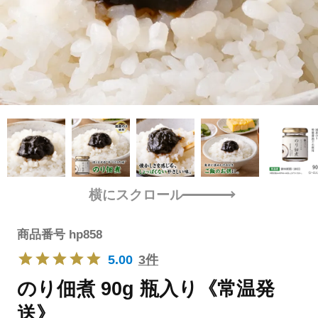
横にスクロール
商品番号
hp858
5.00
3件
のり佃煮 90g 瓶入り《常温発
送》