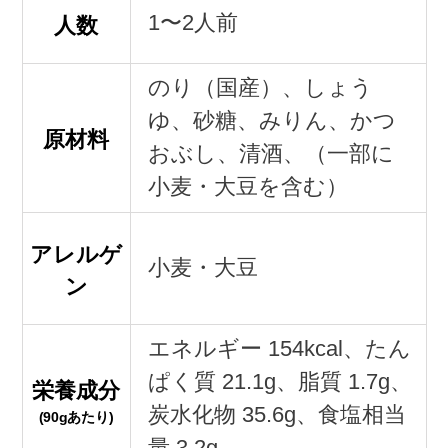
1〜2人前
人数
のり（国産）、しょう
ゆ、砂糖、みりん、かつ
原材料
おぶし、清酒、（一部に
小麦・大豆を含む）
アレルゲ
小麦・大豆
ン
エネルギー 154kcal、たん
ぱく質 21.1g、脂質 1.7g、
栄養成分
炭水化物 35.6g、食塩相当
(90gあたり)
量 3.2g