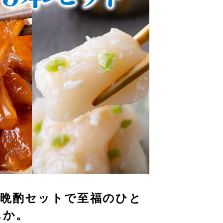
な晩酌セットで至福のひと
んか。