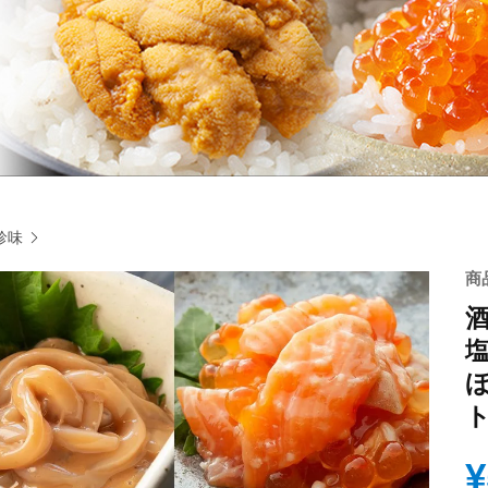
珍味
商
¥