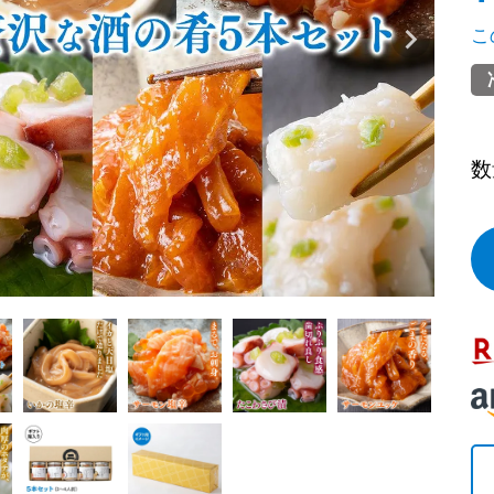
evious
Nex
こ