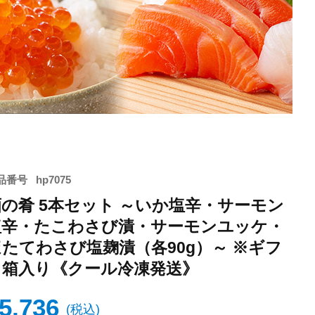
品番号
hp7075
酒の肴 5本セット ～いか塩辛・サーモン
塩辛・たこわさび漬・サーモンユッケ・
ほたてわさび塩麹漬（各90g）～ ※ギフ
ト箱入り《クール冷凍発送》
5,736
税込