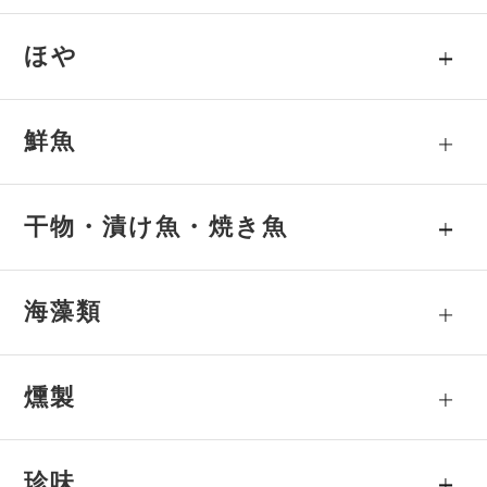
ほや
鮮魚
干物・漬け魚・焼き魚
海藻類
燻製
珍味