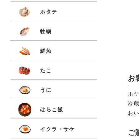
ホタテ
牡蠣
鮮魚
たこ
お
うに
ホ
冷
はらこ飯
お
イクラ・サケ
ご