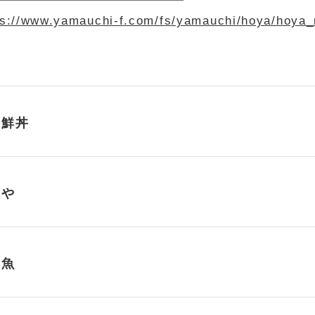
ps://www.yamauchi-f.com/fs/yamauchi/hoya/hoya
海鮮丼
ほや
鮮魚