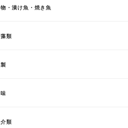
干物・漬け魚・焼き魚
海藻類
燻製
珍味
魚介類