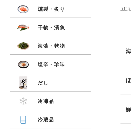
htt
燻製・炙り
干物・漬魚
海藻・乾物
塩辛・珍味
だし
冷凍品
冷蔵品