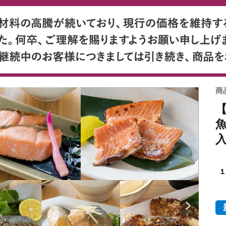
商
魚
１
evious
Nex