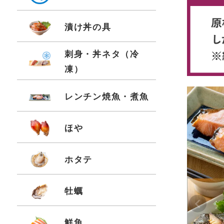
漬け丼の具
刺身・丼ネタ（冷
凍）
レンチン焼魚・煮魚
ほや
ホタテ
牡蠣
Pr
鮮魚