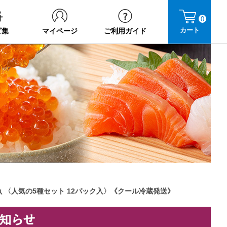
0
カート
ピ集
マイページ
ご利用ガイド
 〈人気の5種セット 12パック入〉《クール冷蔵発送》