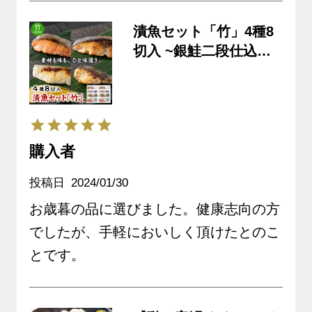
漬魚セット「竹」4種8
切入 ~銀鮭二段仕込み 2
切・天然ぶり二段仕込
み 2切・すずき塩麹 2
切・たら粕漬け 2切
~《クール冷凍発送》
購入者
投稿日
2024/01/30
お歳暮の品に選びました。健康志向の方
でしたが、手軽においしく頂けたとのこ
とです。