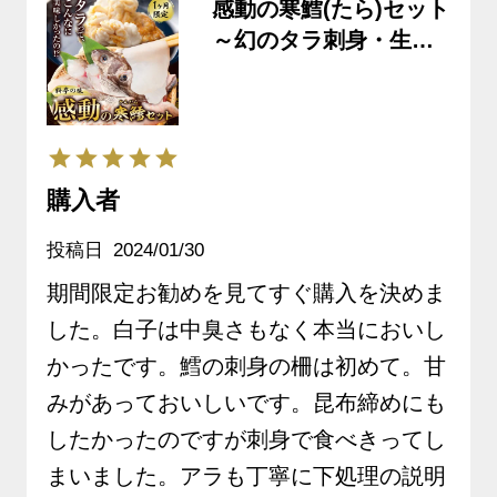
感動の寒鱈(たら)セット
～幻のタラ刺身・生白
子・切身・アラ～ ※た
らの食べ方レシピ付き
《クール冷蔵発送》※
生鮮品
購入者
投稿日
2024/01/30
期間限定お勧めを見てすぐ購入を決めま
した。白子は中臭さもなく本当においし
かったです。鱈の刺身の柵は初めて。甘
みがあっておいしいです。昆布締めにも
したかったのですが刺身で食べきってし
まいました。アラも丁寧に下処理の説明