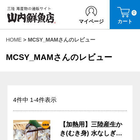
0
マイページ
カート
HOME
MCSY_MAMさんのレビュー
MCSY_MAMさんのレビュー
4
件中
1
-
4
件表示
【加熱用】三陸産生か
き(むき身) 水なしぎっ