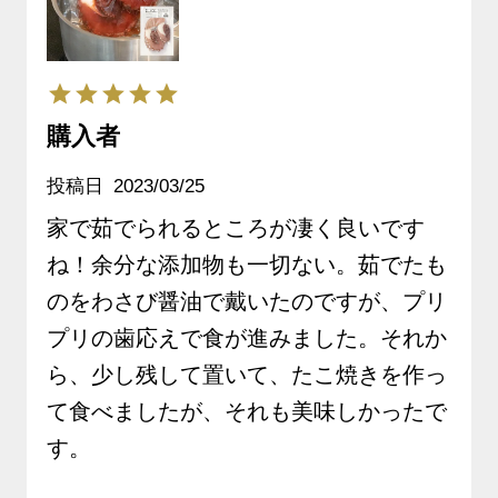
250g ※茹で方レシピ付
き《クール冷凍発送》
購入者
投稿日
2023/03/25
家で茹でられるところが凄く良いです
ね！余分な添加物も一切ない。茹でたも
のをわさび醤油で戴いたのですが、プリ
プリの歯応えで食が進みました。それか
ら、少し残して置いて、たこ焼きを作っ
て食べましたが、それも美味しかったで
す。