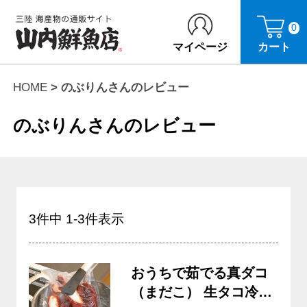
0
マイページ
カート
HOME
のぶりんさんのレビュー
のぶりんさんのレビュー
3
件中
1
-
3
件表示
おうちで茹でる真ダコ
（まだこ） 生タコ冷凍