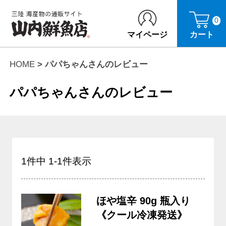
0
マイページ
カート
HOME
パパちゃんさんのレビュー
パパちゃんさんのレビュー
1
件中
1
-
1
件表示
ほや塩辛 90g 瓶入り
《クール冷凍発送》