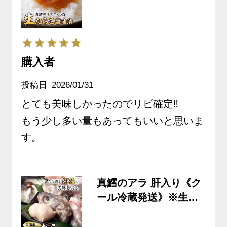
送》※生鮮品
購入者
投稿日
2026/01/31
とても美味しかったのでリピ確定‼️

もう少し多い量もあってもいいと思いま
す。
真鱈のアラ 肝入り《ク
ール冷蔵発送》※生鮮
品