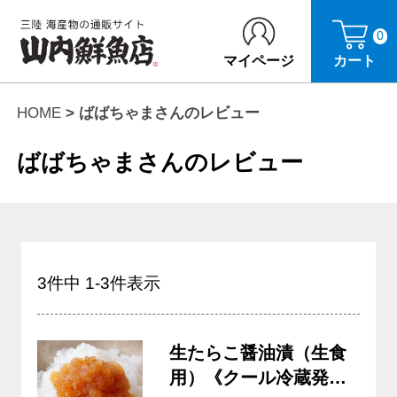
0
マイページ
カート
HOME
ばばちゃまさんのレビュー
ばばちゃまさんのレビュー
3
件中
1
-
3
件表示
生たらこ醤油漬（生食
用）《クール冷蔵発