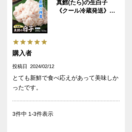
真鱈(たら)の生白子
《クール冷蔵発送》※
生鮮品
購入者
投稿日
2024/02/12
とても新鮮で食べ応えがあって美味しか
3
件中
1
-
3
件表示