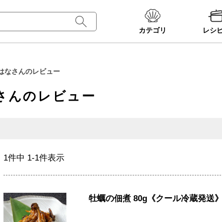
カテゴリ
レシ
はなさんのレビュー
さんのレビュー
1
件中
1
-
1
件表示
牡蠣の佃煮 80g《クール冷蔵発送