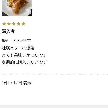
購入者
投稿日
2025/02/22
牡蠣とタコの燻製

とても美味しかったです

定期的に購入したいです
1
件中
1
-
1
件表示