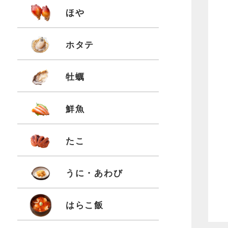
ほや
ホタテ
牡蠣
鮮魚
たこ
うに・あわび
はらこ飯