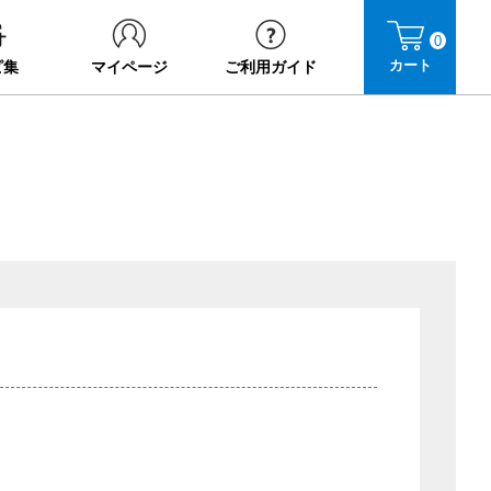
0
カート
ピ集
マイページ
ご利用ガイド
》