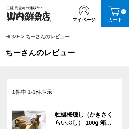
0
マイページ
カート
HOME
ちーさんのレビュー
ちーさんのレビュー
1
件中
1
-
1
件表示
牡蠣桜燻し（かきさく
らいぶし） 100g 箱入