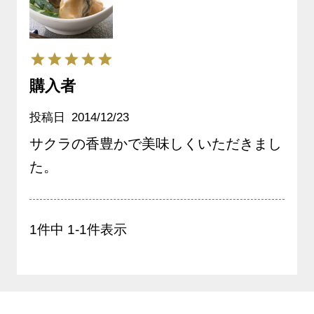
り 三陸カキのスモーク
《常温発送》
購入者
投稿日
2014/12/23
サクラの香豊かで美味しくいただきまし
た。
1
件中
1
-
1
件表示