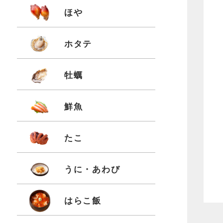
ほや
ホタテ
牡蠣
鮮魚
たこ
うに・あわび
はらこ飯