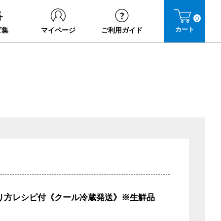
0
カート
ピ集
マイページ
ご利用ガイド
り方レシピ付《クール冷蔵発送》※生鮮品