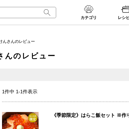
カテゴリ
レシ
けんさんのレビュー
さんのレビュー
1
件中
1
-
1
件表示
《季節限定》はらこ飯セット ※作