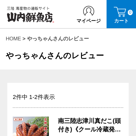
0
マイページ
カート
HOME
やっちゃんさんのレビュー
やっちゃんさんのレビュー
2
件中
1
-
2
件表示
南三陸志津川真だこ(頭
付き)《クール冷蔵発