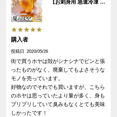
【お刺身用 急速冷凍 生
むきほや】約1～2人前
《クール冷凍発送》
購入者
投稿日
2020/05/26
街で買うホヤは殻がシナシナでピンと張
ったものがなく、廃棄してもよさそうな
モノを売っています。

好物なのでそれでも買いますが、こちら
のホヤは思っていたより量が多く、身も
プリプリしていて臭みもなくとても美味
しかったです！