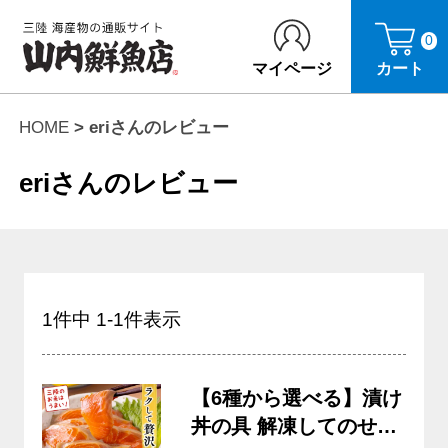
0
マイページ
カート
HOME
eriさんのレビュー
eriさんのレビュー
1
件中
1
-
1
件表示
【6種から選べる】漬け
丼の具 解凍してのせる