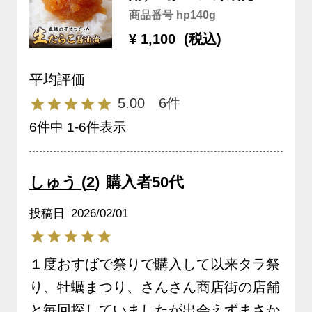
※生鮮品
商品番号
hp140g
¥
1,100
税込
5.00
6
6
件中
1
-
6
件表示
しゅう
2
購入者
50代
投稿日
2026/02/01
１度おすばで祭りで購入して以来タラ祭
り、牡蠣まつり、さんさん商店街の店舗
と毎回探していましたが出会えずまさか