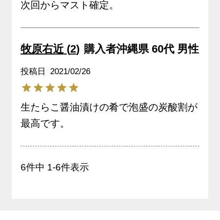
次回からマスト確定。
牧原右近
2
購入者
沖縄県
60代
男性
投稿日
2021/02/26
生たらこ醤油漬けの肴で泡盛の炭酸割が
最高です。
6
件中
1
-
6
件表示