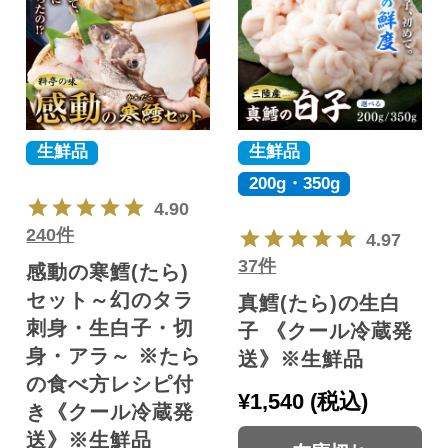
生鮮品
生鮮品
200g・350g
4.90
240件
4.97
37件
感動の寒鱈(たら)
セット～幻のタラ
真鱈(たら)の生白
刺身・生白子・切
子 《クール冷蔵発
身・アラ～ ※たら
送》※生鮮品
の食べ方レシピ付
¥
1,540
税込
き《クール冷蔵発
送》※生鮮品