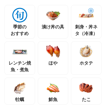
季節の
漬け丼の具
刺身・丼ネ
おすすめ
タ（冷凍）
レンチン焼
ほや
ホタテ
魚・煮魚
牡蠣
鮮魚
たこ