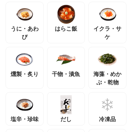
うに・あわ
はらこ飯
イクラ・サ
び
ケ
燻製・炙り
干物・漬魚
海藻・めか
ぶ・乾物
塩辛・珍味
だし
冷凍品