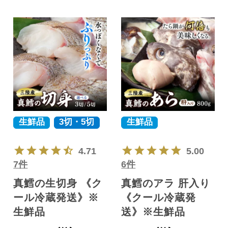
生鮮品
3切・5切
生鮮品
4.71
5.00
7件
6件
真鱈の生切身 《ク
真鱈のアラ 肝入り
ール冷蔵発送》※
《クール冷蔵発
生鮮品
送》※生鮮品